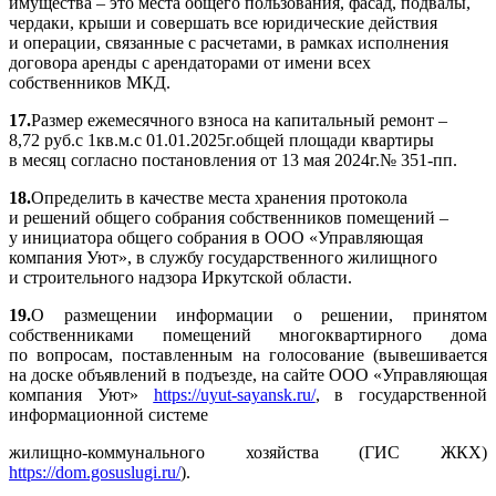
имущества – это места общего пользования, фасад, подвалы,
чердаки, крыши и совершать все юридические действия
и операции, связанные с расчетами, в рамках исполнения
договора аренды с арендаторами от имени всех
собственников МКД.
17.
Размер ежемесячного взноса на капитальный ремонт –
8,72 руб.с 1кв.м.с 01.01.2025г.общей площади квартиры
в месяц согласно постановления от 13 мая 2024г.№ 351-пп.
18.
Определить в качестве места хранения протокола
и решений общего собрания собственников помещений –
у инициатора общего собрания в ООО «Управляющая
компания Уют», в службу государственного жилищного
и строительного надзора Иркутской области.
19
.
О размещении информации о решении, принятом
собственниками помещений многоквартирного дома
по вопросам, поставленным на голосование (вывешивается
на доске объявлений в подъезде, на сайте ООО «Управляющая
компания Уют»
https://uyut-sayansk.ru/
, в государственной
информационной системе
жилищно-коммунального хозяйства (ГИС ЖКХ)
https://dom.gosuslugi.ru/
).