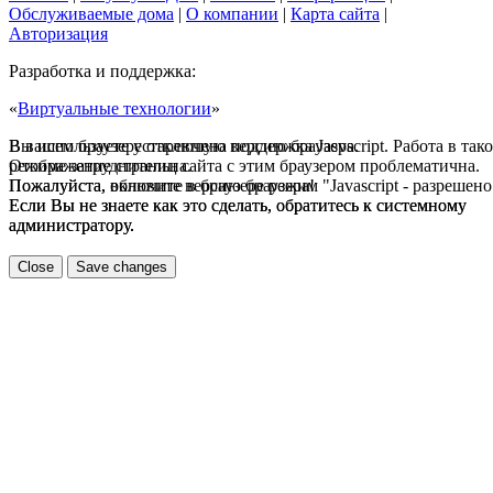
Обслуживаемые дома
|
О компании
|
Карта сайта
|
Авторизация
Разработка и поддержка:
«
Виртуальные технологии
»
В вашем браузере отключена поддержка Jasvscript. Работа в так
Вы используете устаревшую версию браузера.
режиме затруднительна.
Отображение страниц сайта с этим браузером проблематична.
Пожалуйста, включите в браузере режим "Javascript - разрешено
Пожалуйста, обновите версию браузера!
Если Вы не знаете как это сделать, обратитесь к системному
Если Вы не знаете как это сделать, обратитесь к системному
администратору.
администратору.
Close
Save changes