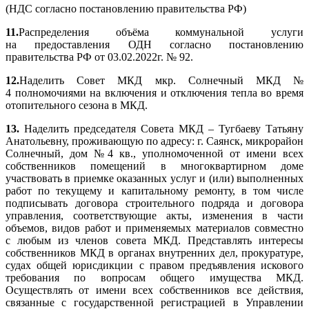
(НДС согласно постановлению правительства РФ)
11.
Распределения объёма коммунальной услуги
на предоставления ОДН согласно постановлению
правительства РФ от 03.02.2022г. № 92.
12.
Наделить Совет МКД мкр. Солнечный МКД №
4 полномочиями на включения и отключения тепла во время
отопительного сезона в МКД.
13.
Наделить председателя Совета МКД – Тугбаеву Татьяну
Анатольевну, проживающую по адресу: г. Саянск, микрорайон
Солнечный, дом №4 кв., уполномоченной от имени всех
собственников помещений в многоквартирном доме
участвовать в приемке оказанных услуг и (или) выполненных
работ по текущему и капитальному ремонту, в том числе
подписывать договора строительного подряда и договора
управления, соответствующие акты, изменения в части
объемов, видов работ и применяемых материалов совместно
с любым из членов совета МКД. Представлять интересы
собственников МКД в органах внутренних дел, прокуратуре,
судах общей юрисдикции с правом предъявления искового
требования по вопросам общего имущества МКД.
Осуществлять от имени всех собственников все действия,
связанные с государственной регистрацией в Управлении