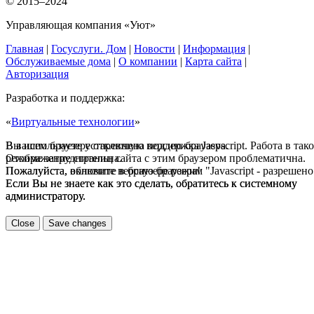
© 2015–2024
Управляющая компания «Уют»
Главная
|
Госуслуги. Дом
|
Новости
|
Информация
|
Обслуживаемые дома
|
О компании
|
Карта сайта
|
Авторизация
Разработка и поддержка:
«
Виртуальные технологии
»
В вашем браузере отключена поддержка Jasvscript. Работа в так
Вы используете устаревшую версию браузера.
режиме затруднительна.
Отображение страниц сайта с этим браузером проблематична.
Пожалуйста, включите в браузере режим "Javascript - разрешено
Пожалуйста, обновите версию браузера!
Если Вы не знаете как это сделать, обратитесь к системному
Если Вы не знаете как это сделать, обратитесь к системному
администратору.
администратору.
Close
Save changes