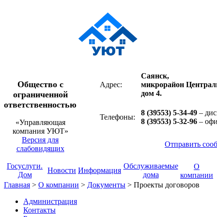
Саянск,
Общество с
Адрес:
микрорайон Централ
дом 4.
ограниченной
ответственностью
8 (39553) 5-34-49
– дис
Телефоны:
8 (39553) 5-32-96
– оф
«Управляющая
компания УЮТ»
Версия для
Отправить соо
слабовидящих
Госуслуги.
Обслуживаемые
О
Новости
Информация
Дом
дома
компании
Главная
>
О компании
>
Документы
>
Проекты договоров
Администрация
Контакты