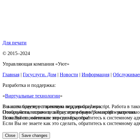
Для печати
© 2015–2024
Управляющая компания «Уют»
Главная
|
Госуслуги. Дом
|
Новости
|
Информация
|
Обслуживае
Разработка и поддержка:
«
Виртуальные технологии
»
В вашем браузере отключена поддержка Jasvscript. Работа в так
Вы используете устаревшую версию браузера.
Пожалуйста, включите в браузере режим "Javascript - разрешено
Отображение страниц сайта с этим браузером проблематична.
Если Вы не знаете как это сделать, обратитесь к системному а
Пожалуйста, обновите версию браузера!
Если Вы не знаете как это сделать, обратитесь к системному а
Close
Save changes