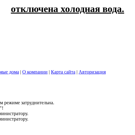
отключена холодная вода.
мые дома
|
О компании
|
Карта сайта
|
Авторизация
ом режиме затруднительна.
"!
дминистратору.
дминистратору.