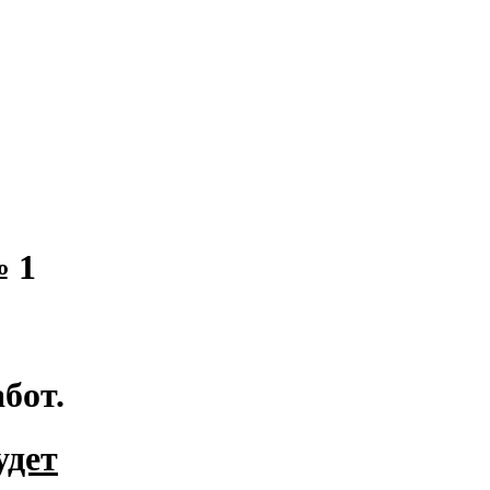
 1
бот.
удет