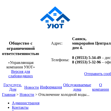
Саянск,
Общество с
Адрес:
микрорайон Централ
дом 4.
ограниченной
ответственностью
8 (39553) 5-34-49
– дис
Телефоны:
8 (39553) 5-32-96
– оф
«Управляющая
компания УЮТ»
Версия для
Отправить соо
слабовидящих
Госуслуги.
Обслуживаемые
О
Информация
Новости
Дом
дома
компании
Главная
>
Новости
>
Отключение холодной воды...
Администрация
Контакты