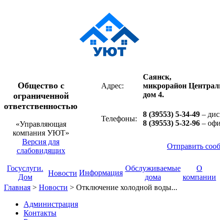
Саянск,
Общество с
Адрес:
микрорайон Централ
дом 4.
ограниченной
ответственностью
8 (39553) 5-34-49
– дис
Телефоны:
8 (39553) 5-32-96
– оф
«Управляющая
компания УЮТ»
Версия для
Отправить соо
слабовидящих
Госуслуги.
Обслуживаемые
О
Информация
Новости
Дом
дома
компании
Главная
>
Новости
>
Отключение холодной воды...
Администрация
Контакты