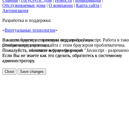
Главная
|
Госуслуги. Дом
|
Новости
|
Информация
|
Обслуживаемые дома
|
О компании
|
Карта сайта
|
Авторизация
Разработка и поддержка:
«
Виртуальные технологии
»
В вашем браузере отключена поддержка Jasvscript. Работа в так
Вы используете устаревшую версию браузера.
режиме затруднительна.
Отображение страниц сайта с этим браузером проблематична.
Пожалуйста, включите в браузере режим "Javascript - разрешено
Пожалуйста, обновите версию браузера!
Если Вы не знаете как это сделать, обратитесь к системному
Если Вы не знаете как это сделать, обратитесь к системному
администратору.
администратору.
Close
Save changes