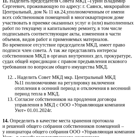
11.
Наделить председателя Совета МКД –Гурин Владимир
Сергеевич, проживающую по адресу: г. Саянск, микрорайон
Центральный, дом № 11 кв.24,уполномоченным от имени
всех собственников помещений в многоквартирном доме
участвовать в приемке оказанных услуг и (или) выполненных
работ по текущему и капитальному ремонту, в том числе
подписывать соответствующие акты, изменения в части
объемов, видов работ и применяемых материалов.
Во временное отсутствие председателя МКД, имеет право
подписи член совета. А так же представлять интересы
собственников МКД в органах внутренних дел, прокуратуре,
судах общей юрисдикции с правом предъявления искового
требования по вопросам общего имущества МКД.
.
Наделить Совет МКД мкр. Центральный МКД
№11 полномочиями на регулировку включения
отопления в осенний период и отключения в весенний
период тепла в МКД.
Согласие собственников на продления договора
управления в МКД с ООО «Управляющая компания
Уют» 01.01.2024г.
14.
Определить в качестве места хранения протокола
и решений общего собрания собственников помещений –
у инициатора общего собрания ООО «Управляющая компания