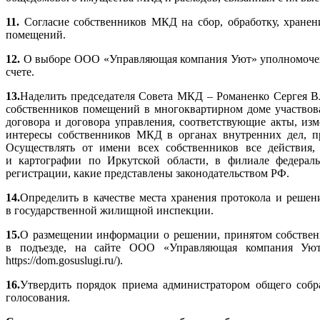
11.
Согласие собственников МКД на сбор, обработку, хранен
помещений.
12.
О выборе ООО «Управляющая компания Уют» уполномоченн
счете.
13.
Наделить председателя Совета МКД – Романенко Сергея В
собственников помещений в многоквартирном доме участвова
договора и договора управления, соответствующие акты, из
интересы собственников МКД в органах внутренних дел, п
Осуществлять от имени всех собственников все действия,
и картографии по Иркутской области, в филиале федераль
регистрации, какие представлены законодательством РФ.
14.
Определить в качестве места хранения протокола и реш
в государственной жилищной инспекции.
15.
О размещении информации о решении, принятом собствен
в подъезде, на сайте ООО «Управляющая компания У
https://dom.gosuslugi.ru/).
16.
Утвердить порядок приема администратором общего собр
голосования.