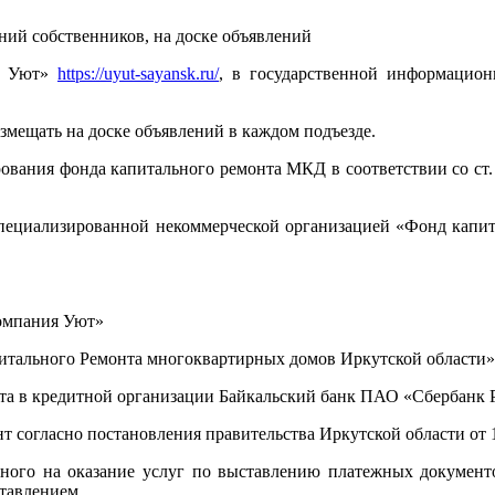
ий собственников, на доске объявлений
ия Уют»
https://uyut-sayansk.ru/
, в государственной информацио
змещать на доске объявлений в каждом подъезде.
ования фонда капитального ремонта МКД в соответствии со ст.
специализированной некоммерческой организацией «Фонд капи
омпания Уют»
питального Ремонта многоквартирных домов Иркутской области»
ета в кредитной организации Байкальский банк ПАО «Сбербанк 
т согласно постановления правительства Иркутской области от 1
о на оказание услуг по выставлению платежных документов
тавлением.