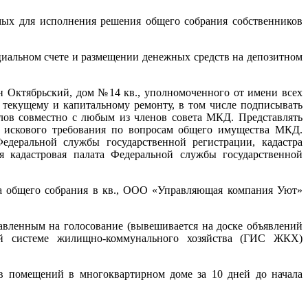
мых для исполнения решения общего собрания собственников
альном счете и размещении денежных средств на депозитном
н Октябрьский, дом №14 кв., уполномоченного от имени всех
 текущему и капитальному ремонту, в том числе подписывать
алов совместно с любым из членов совета МКД. Представлять
я искового требования по вопросам общего имущества МКД.
едеральной службы государственной регистрации, кадастра
я кадастровая палата Федеральной службы государственной
ра общего собрания в кв., ООО «Управляющая компания Уют»
вленным на голосование (вывешивается на доске объявлений
ой системе жилищно-коммунального хозяйства (ГИС ЖКХ)
в помещений в многоквартирном доме за 10 дней до начала