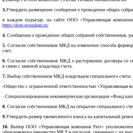
3.
Утвердить размещение сообщения о проведении общих собран
в каждом подъезде, на сайте ООО «Управляющая компан
https://dom.gosuslugi.ru/
4
. Сообщения о проведении общих собраний собственников, ра
5
. Согласие собственников МКД на изменение способа формир
счет.
6
. Согласие собственников МКД о расторжении договора со 
в связи с заменой владельца счета.
7.
Выбор собственников МКД владельцем специального счета:
-
Общество с ограниченной ответственностью «Управляющая к
- Специализированная некоммерческая организация «Фонд ка
8
. Согласие собственников МКД на открытие специального сч
9
.Утвердить размер ежемесячного взноса на капитальный ремон
10.
Выбор ООО «Управляющая компания Уют» уполномоченног
общедомового имущества МКД и расходов, связанных с их выс