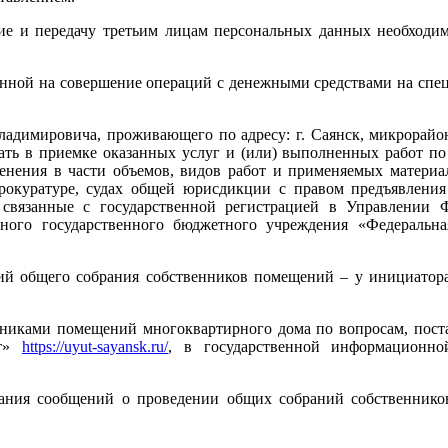
ие и передачу третьим лицам персональных данных необходи
ой на совершение операций с денежными средствами на специ
ладимировича, проживающего по адресу: г. Саянск, микрорайо
ть в приемке оказанных услуг и (или) выполненных работ по
менения в части объемов, видов работ и применяемых матери
рокуратуре, судах общей юрисдикции с правом предъявлени
 связанные с государственной регистрацией в Управлении Ф
ного государственного бюджетного учреждения «Федеральна
ений общего собрания собственников помещений – у инициато
никами помещений многоквартирного дома по вопросам, поста
ют»
https://uyut-sayansk.ru/
, в государственной информационн
ания сообщений о проведении общих собраний собственнико