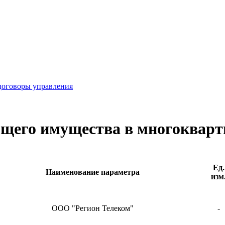
договоры управления
бщего имущества в многоквар
Ед.
Наименование параметра
изм
ООО "Регион Телеком"
-