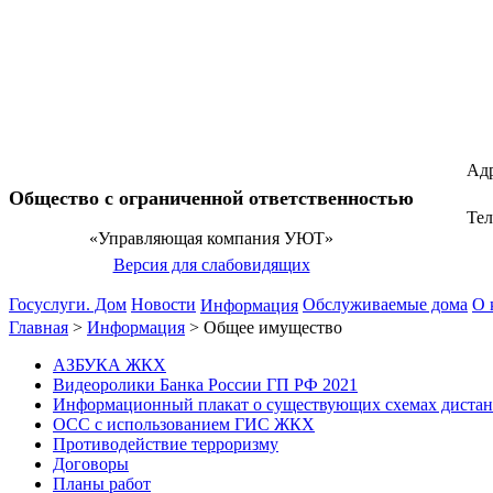
Адр
Общество с ограниченной ответственностью
Те
«Управляющая компания УЮТ»
Версия для слабовидящих
Госуслуги. Дом
Новости
Обслуживаемые дома
О 
Информация
Главная
>
Информация
>
Общее имущество
АЗБУКА ЖКХ
Видеоролики Банка России ГП РФ 2021
Информационный плакат о существующих схемах диста
ОСС с использованием ГИС ЖКХ
Противодействие терроризму
Договоры
Планы работ