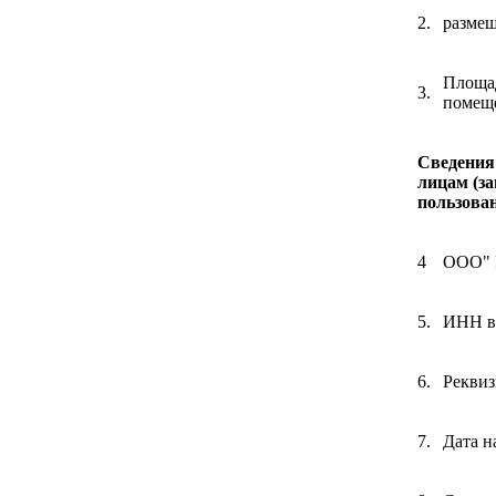
2.
разме
Площад
3.
помеще
Сведения 
лицам (за
пользован
4
ООО" 
5.
ИНН вл
6.
Реквиз
7.
Дата н