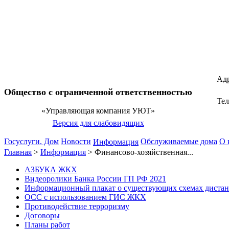
Адр
Общество с ограниченной ответственностью
Те
«Управляющая компания УЮТ»
Версия для слабовидящих
Госуслуги. Дом
Новости
Обслуживаемые дома
О 
Информация
Главная
>
Информация
>
Финансово-хозяйственная...
АЗБУКА ЖКХ
Видеоролики Банка России ГП РФ 2021
Информационный плакат о существующих схемах диста
ОСС с использованием ГИС ЖКХ
Противодействие терроризму
Договоры
Планы работ