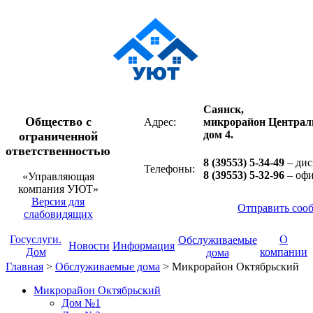
Саянск,
Общество с
Адрес:
микрорайон Централ
дом 4.
ограниченной
ответственностью
8 (39553) 5-34-49
– дис
Телефоны:
8 (39553) 5-32-96
– оф
«Управляющая
компания УЮТ»
Версия для
Отправить соо
слабовидящих
Госуслуги.
О
Обслуживаемые
Новости
Информация
Дом
компании
дома
Главная
>
Обслуживаемые дома
>
Микрорайон Октябрьский
Микрорайон Октябрьский
Дом №1