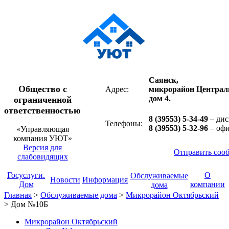
Саянск,
Общество с
Адрес:
микрорайон Централ
дом 4.
ограниченной
ответственностью
8 (39553) 5-34-49
– дис
Телефоны:
8 (39553) 5-32-96
– оф
«Управляющая
компания УЮТ»
Версия для
Отправить соо
слабовидящих
Госуслуги.
О
Обслуживаемые
Новости
Информация
Дом
компании
дома
Главная
>
Обслуживаемые дома
>
Микрорайон Октябрьский
>
Дом №10Б
Микрорайон Октябрьский