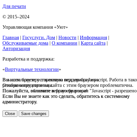
Для печати
© 2015–2024
Управляющая компания «Уют»
Главная
|
Госуслуги. Дом
|
Новости
|
Информация
|
Обслуживаемые дома
|
О компании
|
Карта сайта
|
Авторизация
Разработка и поддержка:
«
Виртуальные технологии
»
В вашем браузере отключена поддержка Jasvscript. Работа в так
Вы используете устаревшую версию браузера.
режиме затруднительна.
Отображение страниц сайта с этим браузером проблематична.
Пожалуйста, включите в браузере режим "Javascript - разрешено
Пожалуйста, обновите версию браузера!
Если Вы не знаете как это сделать, обратитесь к системному
Если Вы не знаете как это сделать, обратитесь к системному
администратору.
администратору.
Close
Save changes