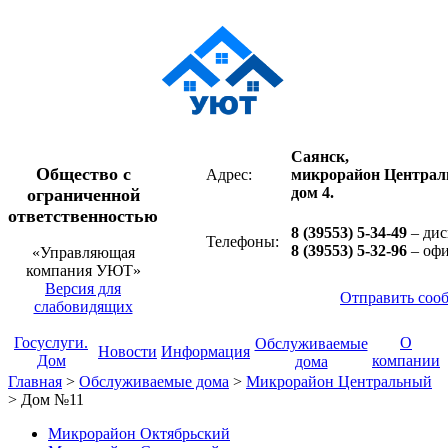
Саянск,
Общество с
Адрес:
микрорайон Централ
дом 4.
ограниченной
ответственностью
8 (39553) 5-34-49
– дис
Телефоны:
8 (39553) 5-32-96
– оф
«Управляющая
компания УЮТ»
Версия для
Отправить соо
слабовидящих
Госуслуги.
О
Обслуживаемые
Новости
Информация
Дом
компании
дома
Главная
>
Обслуживаемые дома
>
Микрорайон Центральный
>
Дом №11
Микрорайон Октябрьский