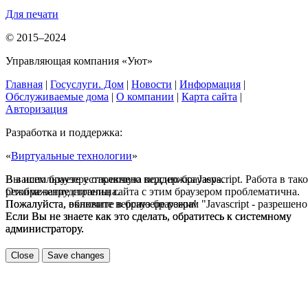
Для печати
© 2015–2024
Управляющая компания «Уют»
Главная
|
Госуслуги. Дом
|
Новости
|
Информация
|
Обслуживаемые дома
|
О компании
|
Карта сайта
|
Авторизация
Разработка и поддержка:
«
Виртуальные технологии
»
В вашем браузере отключена поддержка Jasvscript. Работа в так
Вы используете устаревшую версию браузера.
режиме затруднительна.
Отображение страниц сайта с этим браузером проблематична.
Пожалуйста, включите в браузере режим "Javascript - разрешено
Пожалуйста, обновите версию браузера!
Если Вы не знаете как это сделать, обратитесь к системному
Если Вы не знаете как это сделать, обратитесь к системному
администратору.
администратору.
Close
Save changes