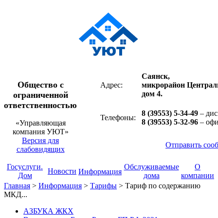
Саянск,
Общество с
Адрес:
микрорайон Централ
дом 4.
ограниченной
ответственностью
8 (39553) 5-34-49
– дис
Телефоны:
8 (39553) 5-32-96
– оф
«Управляющая
компания УЮТ»
Версия для
Отправить соо
слабовидящих
Госуслуги.
Обслуживаемые
О
Новости
Информация
Дом
дома
компании
Главная
>
Информация
>
Тарифы
>
Тариф по содержанию
МКД...
АЗБУКА ЖКХ