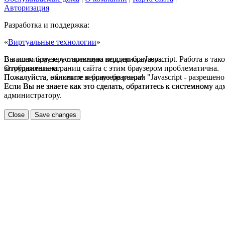
Авторизация
Разработка и поддержка:
«
Виртуальные технологии
»
В вашем браузере отключена поддержка Jasvscript. Работа в та
Вы используете устаревшую версию браузера.
затруднительна.
Отображение страниц сайта с этим браузером проблематична.
Пожалуйста, включите в браузере режим "Javascript - разрешено
Пожалуйста, обновите версию браузера!
Если Вы не знаете как это сделать, обратитесь к системному а
Если Вы не знаете как это сделать, обратитесь к системному
администратору.
Close
Save changes