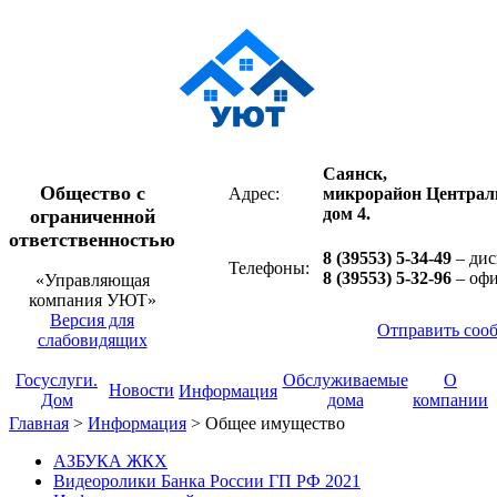
Саянск,
Общество с
Адрес:
микрорайон Централ
дом 4.
ограниченной
ответственностью
8 (39553) 5-34-49
– дис
Телефоны:
8 (39553) 5-32-96
– оф
«Управляющая
компания УЮТ»
Версия для
Отправить соо
слабовидящих
Госуслуги.
Обслуживаемые
О
Новости
Информация
Дом
дома
компании
Главная
>
Информация
>
Общее имущество
АЗБУКА ЖКХ
Видеоролики Банка России ГП РФ 2021