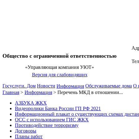
Адр
Общество с ограниченной ответственностью
Те
«Управляющая компания УЮТ»
Версия для слабовидящих
Госуслуги. Дом
Новости
Обслуживаемые дома
О 
Информация
Главная
>
Информация
>
Перечень МКД в отношении...
АЗБУКА ЖКХ
Видеоролики Банка России ГП РФ 2021
Информационный плакат о существующих схемах диста
ОСС с использованием ГИС ЖКХ
Противодействие терроризму
Договоры
Планы работ