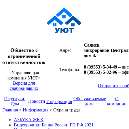
Саянск,
Общество с
Адрес:
микрорайон Централ
дом 4.
ограниченной
ответственностью
8 (39553) 5-34-49
– дис
Телефоны:
8 (39553) 5-32-96
– оф
«Управляющая
компания УЮТ»
Версия для
Отправить соо
слабовидящих
Госуслуги.
Обслуживаемые
О
Новости
Информация
Дом
дома
компании
Главная
>
Информация
>
Охрана труда
АЗБУКА ЖКХ
Видеоролики Банка России ГП РФ 2021