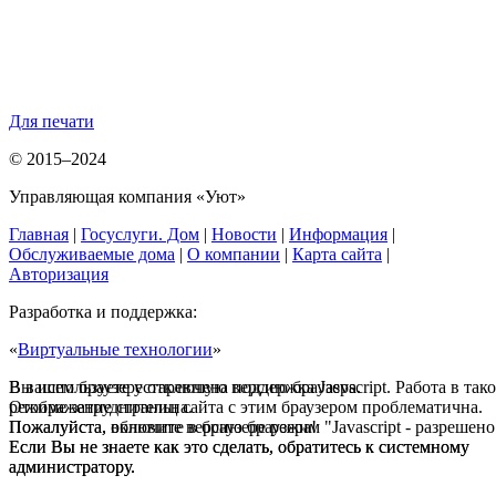
Для печати
© 2015–2024
Управляющая компания «Уют»
Главная
|
Госуслуги. Дом
|
Новости
|
Информация
|
Обслуживаемые дома
|
О компании
|
Карта сайта
|
Авторизация
Разработка и поддержка:
«
Виртуальные технологии
»
В вашем браузере отключена поддержка Jasvscript. Работа в так
Вы используете устаревшую версию браузера.
режиме затруднительна.
Отображение страниц сайта с этим браузером проблематична.
Пожалуйста, включите в браузере режим "Javascript - разрешено
Пожалуйста, обновите версию браузера!
Если Вы не знаете как это сделать, обратитесь к системному
Если Вы не знаете как это сделать, обратитесь к системному
администратору.
администратору.