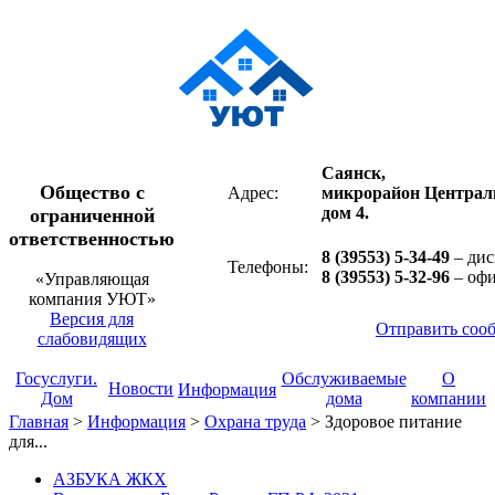
Саянск,
Общество с
Адрес:
микрорайон Централ
дом 4.
ограниченной
ответственностью
8 (39553) 5-34-49
– дис
Телефоны:
8 (39553) 5-32-96
– оф
«Управляющая
компания УЮТ»
Версия для
Отправить соо
слабовидящих
Госуслуги.
Обслуживаемые
О
Новости
Информация
Дом
дома
компании
Главная
>
Информация
>
Охрана труда
>
Здоровое питание
для...
АЗБУКА ЖКХ