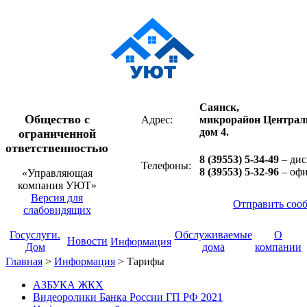
Саянск,
Общество с
Адрес:
микрорайон Централ
дом 4.
ограниченной
ответственностью
8 (39553) 5-34-49
– дис
Телефоны:
8 (39553) 5-32-96
– оф
«Управляющая
компания УЮТ»
Версия для
Отправить соо
слабовидящих
Госуслуги.
Обслуживаемые
О
Новости
Информация
Дом
дома
компании
Главная
>
Информация
>
Тарифы
АЗБУКА ЖКХ
Видеоролики Банка России ГП РФ 2021