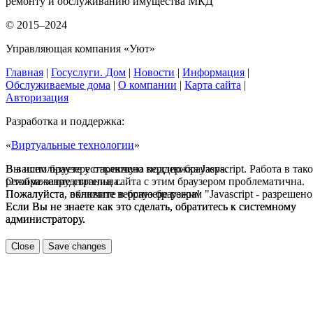
ремонту и обслуживанию имущества МКД
© 2015–2024
Управляющая компания «Уют»
Главная
|
Госуслуги. Дом
|
Новости
|
Информация
|
Обслуживаемые дома
|
О компании
|
Карта сайта
|
Авторизация
Разработка и поддержка:
«
Виртуальные технологии
»
В вашем браузере отключена поддержка Jasvscript. Работа в так
Вы используете устаревшую версию браузера.
режиме затруднительна.
Отображение страниц сайта с этим браузером проблематична.
Пожалуйста, включите в браузере режим "Javascript - разрешено
Пожалуйста, обновите версию браузера!
Если Вы не знаете как это сделать, обратитесь к системному
Если Вы не знаете как это сделать, обратитесь к системному
администратору.
администратору.
Close
Save changes