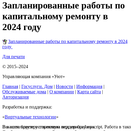
Запланированные работы по
капитальному ремонту в
2024 году
Запланированные работы по капитальному ремонту в 2024
году
Для печати
© 2015–2024
Управляющая компания «Уют»
Главная
|
Госуслуги. Дом
|
Новости
|
Информация
|
Обслуживаемые дома
|
О компании
|
Карта сайта
|
Авторизация
Разработка и поддержка:
«
Виртуальные технологии
»
В вашем браузере отключена поддержка Jasvscript. Работа в так
Вы используете устаревшую версию браузера.