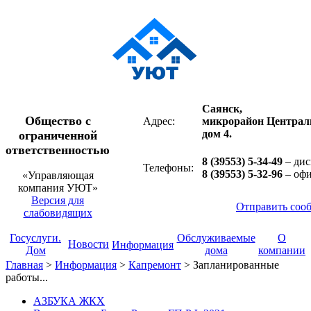
Саянск,
Общество с
Адрес:
микрорайон Централ
дом 4.
ограниченной
ответственностью
8 (39553) 5-34-49
– дис
Телефоны:
8 (39553) 5-32-96
– оф
«Управляющая
компания УЮТ»
Версия для
Отправить соо
слабовидящих
Госуслуги.
Обслуживаемые
О
Новости
Информация
Дом
дома
компании
Главная
>
Информация
>
Капремонт
>
Запланированные
работы...
АЗБУКА ЖКХ