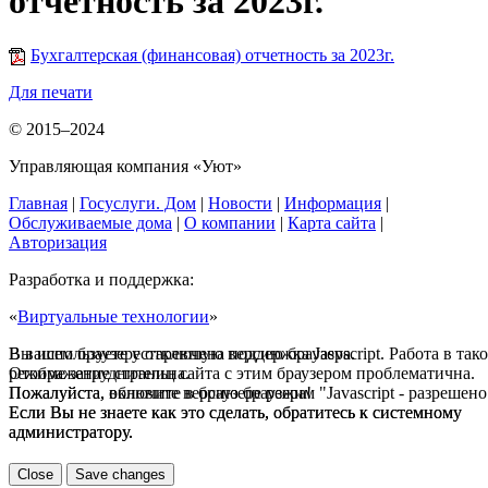
отчетность за 2023г.
Бухгалтерская (финансовая) отчетность за 2023г.
Для печати
© 2015–2024
Управляющая компания «Уют»
Главная
|
Госуслуги. Дом
|
Новости
|
Информация
|
Обслуживаемые дома
|
О компании
|
Карта сайта
|
Авторизация
Разработка и поддержка:
«
Виртуальные технологии
»
В вашем браузере отключена поддержка Jasvscript. Работа в так
Вы используете устаревшую версию браузера.
режиме затруднительна.
Отображение страниц сайта с этим браузером проблематична.
Пожалуйста, включите в браузере режим "Javascript - разрешено
Пожалуйста, обновите версию браузера!
Если Вы не знаете как это сделать, обратитесь к системному
Если Вы не знаете как это сделать, обратитесь к системному
администратору.
администратору.
Close
Save changes