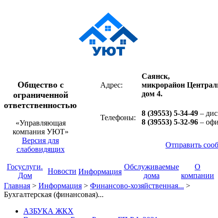
Саянск,
Общество с
Адрес:
микрорайон Централ
дом 4.
ограниченной
ответственностью
8 (39553) 5-34-49
– дис
Телефоны:
8 (39553) 5-32-96
– оф
«Управляющая
компания УЮТ»
Версия для
Отправить соо
слабовидящих
Госуслуги.
Обслуживаемые
О
Новости
Информация
Дом
дома
компании
Главная
>
Информация
>
Финансово-хозяйственная...
>
Бухгалтерская (финансовая)...
АЗБУКА ЖКХ